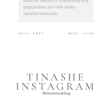
poročnih tiskovin in izoblikovala svoj
prepoznaven stil v treh stilsko
različnih kolekcijah.
PREV
NEXT
TINASHE
INSTAGRAM
@tinashewedding