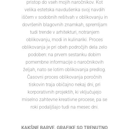
pristop do vseh mojih naročnikov. Kot
velika estetska navdušenka svoj navdih
iščem v sodobnih rešitvah v oblikovanju in
dovršenih blagovnih znamkah, spremljam
tudi trende v arhitekturi, notranjem
oblikovanju, modi in kulinariki. Proces
oblikovanja je pri obeh področjih dela zelo
podoben: na prvem sestanku dobim
pomembne informacije o naročnikovih
željah, nato se lotim oblikovanja predlog.
Časovni proces oblikovanja poročnih
tiskovin traja običajno nekaj dni, pri
korporativnih projektih, ki vključujejo
miselno zahtevne kreativne procese, pa se
roki podaljšajo tudi na mesec dni.
KAKŠNE BARVE, GRAFIKE SO TRENUTNO