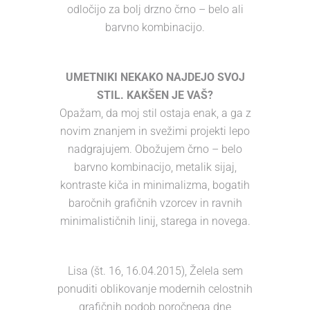
odločijo za bolj drzno črno – belo ali
barvno kombinacijo.
UMETNIKI NEKAKO NAJDEJO SVOJ
STIL. KAKŠEN JE VAŠ?
Opažam, da moj stil ostaja enak, a ga z
novim znanjem in svežimi projekti lepo
nadgrajujem. Obožujem črno – belo
barvno kombinacijo, metalik sijaj,
kontraste kiča in minimalizma, bogatih
baročnih grafičnih vzorcev in ravnih
minimalističnih linij, starega in novega.
Lisa (št. 16, 16.04.2015), Želela sem
ponuditi oblikovanje modernih celostnih
grafičnih podob poročnega dne