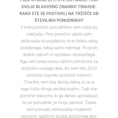
SVOJO BLAGOVNO ZNAMKO TINASHE.
KAKO STE SE POSTAVILI NA TRŽIŠČE OB
ŠTEVILNIH PONUDNIKIH?
V svet poročnih ponudnikov sem zašla po
naključju. Prvo poročno vabilo sem
oblikovala za prijateljico, ki je želela nekaj
posebnega, nekaj samo njenega. Po prvih
dobrih odzivih in raziskavi obstoječega
trga sem prepoznala odlično priložnost za
razširitev svojega dela. Ko sem leta 2010
lansirala znamko poročnih tiskovin
Tinashe, sem bila skoraj edina, ki se je
tega lotila strogo profesionalno. Tudi ime
poročne tiskovine, ki ga danes uporabljajo
že vsi ponudniki, je moja zamisel. Želela
sem ponuditi oblikovanje modernih
celostnih grafičnih podob poročnega dne.