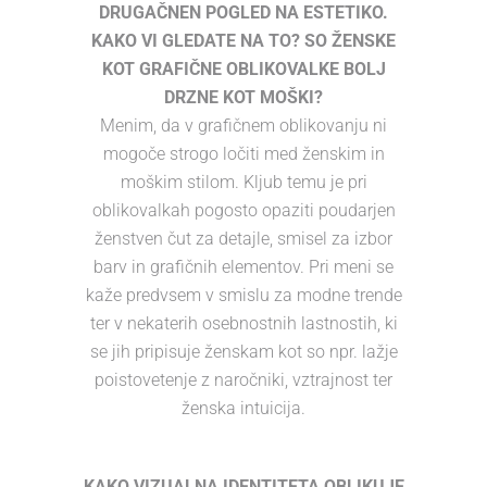
DRUGAČNEN POGLED NA ESTETIKO.
KAKO VI GLEDATE NA TO? SO ŽENSKE
KOT GRAFIČNE OBLIKOVALKE BOLJ
DRZNE KOT MOŠKI?
Menim, da v grafičnem oblikovanju ni
mogoče strogo ločiti med ženskim in
moškim stilom. Kljub temu je pri
oblikovalkah pogosto opaziti poudarjen
ženstven čut za detajle, smisel za izbor
barv in grafičnih elementov. Pri meni se
kaže predvsem v smislu za modne trende
ter v nekaterih osebnostnih lastnostih, ki
se jih pripisuje ženskam kot so npr. lažje
poistovetenje z naročniki, vztrajnost ter
ženska intuicija.
KAKO VIZUALNA IDENTITETA OBLIKUJE