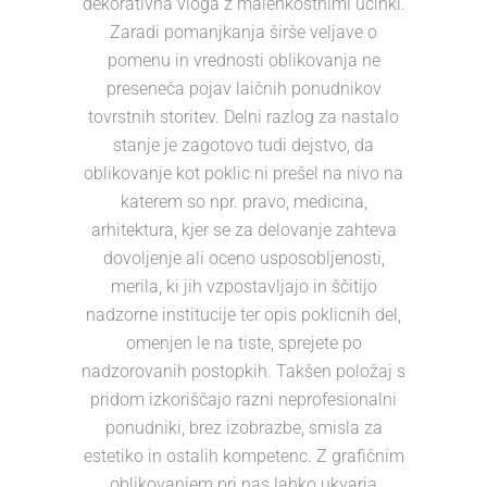
dekorativna vloga z malenkostnimi učinki.
Zaradi pomanjkanja širše veljave o
pomenu in vrednosti oblikovanja ne
preseneča pojav laičnih ponudnikov
tovrstnih storitev. Delni razlog za nastalo
stanje je zagotovo tudi dejstvo, da
oblikovanje kot poklic ni prešel na nivo na
katerem so npr. pravo, medicina,
arhitektura, kjer se za delovanje zahteva
dovoljenje ali oceno usposobljenosti,
merila, ki jih vzpostavljajo in ščitijo
nadzorne institucije ter opis poklicnih del,
omenjen le na tiste, sprejete po
nadzorovanih postopkih. Takšen položaj s
pridom izkoriščajo razni neprofesionalni
ponudniki, brez izobrazbe, smisla za
estetiko in ostalih kompetenc. Z grafičnim
oblikovanjem pri nas lahko ukvarja