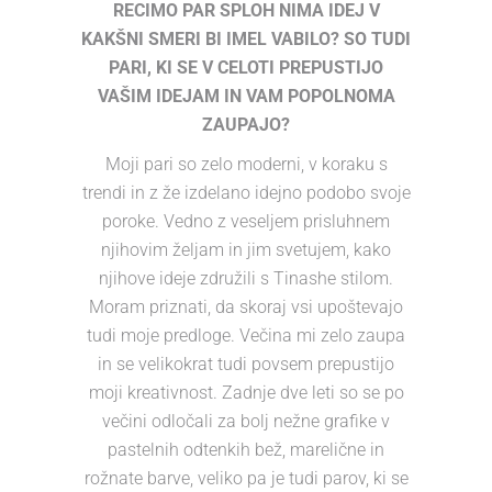
RECIMO PAR SPLOH NIMA IDEJ V
KAKŠNI SMERI BI IMEL VABILO? SO TUDI
PARI, KI SE V CELOTI PREPUSTIJO
VAŠIM IDEJAM IN VAM POPOLNOMA
ZAUPAJO?
Moji pari so zelo moderni, v koraku s
trendi in z že izdelano idejno podobo svoje
poroke. Vedno z veseljem prisluhnem
njihovim željam in jim svetujem, kako
njihove ideje združili s Tinashe stilom.
Moram priznati, da skoraj vsi upoštevajo
tudi moje predloge. Večina mi zelo zaupa
in se velikokrat tudi povsem prepustijo
moji kreativnost. Zadnje dve leti so se po
večini odločali za bolj nežne grafike v
pastelnih odtenkih bež, marelične in
rožnate barve, veliko pa je tudi parov, ki se