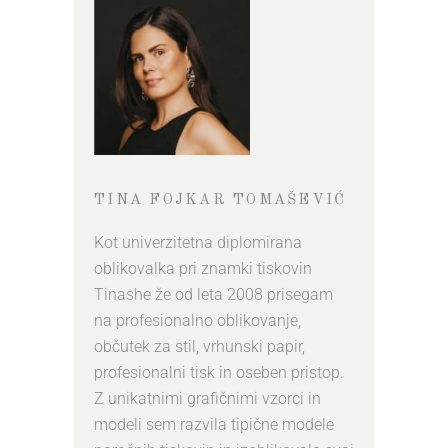
TINA FOJKAR TOMAŠEVIĆ
Kot univerzitetna diplomirana
oblikovalka pri znamki tiskovin
Tinashe že od leta 2008 prisegam
na profesionalno oblikovanje,
občutek za stil, vrhunski papir,
profesionalni tisk in oseben pristop.
Z unikatnimi grafičnimi vzorci in
modeli sem razvila tipične modele