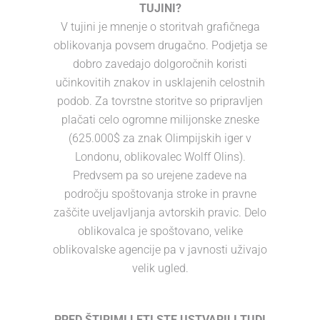
TUJINI?
V tujini je mnenje o storitvah grafičnega
oblikovanja povsem drugačno. Podjetja se
dobro zavedajo dolgoročnih koristi
učinkovitih znakov in usklajenih celostnih
podob. Za tovrstne storitve so pripravljen
plačati celo ogromne milijonske zneske
(625.000$ za znak Olimpijskih iger v
Londonu, oblikovalec Wolff Olins).
Predvsem pa so urejene zadeve na
področju spoštovanja stroke in pravne
zaščite uveljavljanja avtorskih pravic. Delo
oblikovalca je spoštovano, velike
oblikovalske agencije pa v javnosti uživajo
velik ugled.
PRED ŠTIRIMI LETI STE USTVARILI TUDI