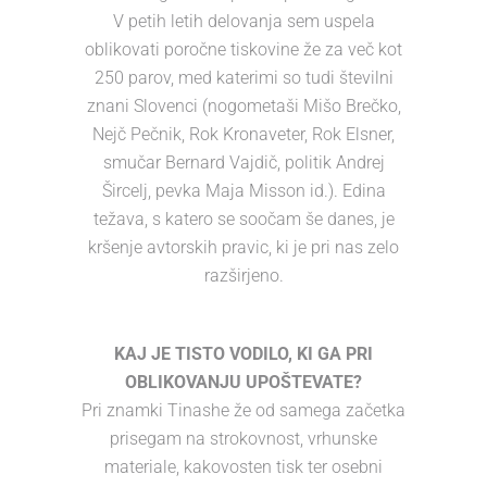
V petih letih delovanja sem uspela
oblikovati poročne tiskovine že za več kot
250 parov, med katerimi so tudi številni
znani Slovenci (nogometaši Mišo Brečko,
Nejč Pečnik, Rok Kronaveter, Rok Elsner,
smučar Bernard Vajdič, politik Andrej
Šircelj, pevka Maja Misson id.). Edina
težava, s katero se soočam še danes, je
kršenje avtorskih pravic, ki je pri nas zelo
razširjeno.
KAJ JE TISTO VODILO, KI GA PRI
OBLIKOVANJU UPOŠTEVATE?
Pri znamki Tinashe že od samega začetka
prisegam na strokovnost, vrhunske
materiale, kakovosten tisk ter osebni