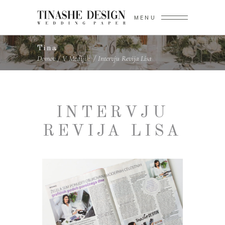
MENU
Tina
Domov
/
V Medijih
/
intervju revija lisa
INTERVJU
REVIJA LISA