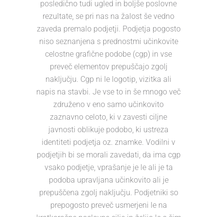
posledično tudi ugled in boljše poslovne
rezultate, se pri nas na žalost še vedno
zaveda premalo podjetji. Podjetja pogosto
niso seznanjena s prednostmi učinkovite
celostne grafične podobe (cgp) in vse
preveč elementov prepuščajo zgolj
naključju. Cgp ni le logotip, vizitka ali
napis na stavbi. Je vse to in še mnogo več
združeno v eno samo učinkovito
zaznavno celoto, ki v zavesti ciljne
javnosti oblikuje podobo, ki ustreza
identiteti podjetja oz. znamke. Vodilni v
podjetjih bi se morali zavedati, da ima cgp
vsako podjetje, vprašanje je le ali je ta
podoba upravljana učinkovito ali je
prepuščena zgolj naključju. Podjetniki so
prepogosto preveč usmerjeni le na