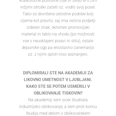
kratkoročne poslovne cilje in želijo le s čim
nižjimi stroški začeti oz. voditi svoj posel.
Tako so dovršene celostne podobe bolj
izjema kot pravilo, saj ima večina podjetji
izdelan znak, skromen promocijski
material in tablo na vhodu (po možnosti
vse v neusklajeni pisavi in stilu), ostale
dejavnike cgp pa enostavno zanemarijo
oz. z njimi sploh niso seznanjeni.
DIPLOMIRALI STE NA AKADEMIJI ZA
LIKOVNO UMETNOST V LJUBLJANI.
KAKO STE SE POTEM USMERILI V
OBLIKOVANJE TISKOVIN?
Na akademiji sem sicer študirala
industrijsko oblikovanje, a sem proti koncu
študija med delom v oblikovalskem