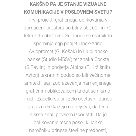
KAKŠNO PA JE STANJE VIZUALNE
KOMUNIKACIJE V POSLOVNEM SVETU?
Prvi projekti grafičnega oblikovanja v
domačem prostoru so bili v 50., 60., in 70.
letih zelo obetavni. Še danes se marsikdo
spominja cgp podjetji Inex-Adria
Aviopromet (G. Košak) in Ljubljanske
banke (Studio MSSV) ter znaka Cockte
(S.Pavlin) in podjetja Alpina (T. Kržišnik).
Avtorji takratnih podob so bili večinoma
arhitekti, saj izobraževanja namenjenega
grafičnim oblikovalcem takrat še nismo
imeli. Začetki so bili zelo obetavni, danes
pa razmere kažejo na dejstvo, da tega
nismo znali povsem izkoristiti. Da je
oblikovanje resen posel, ki lahko
naročniku prinese številne prednosti,