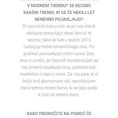
V MODNEM TRENDU? SE RECIMO
KAKŠNI TRENDI, KI SE ŽE NEKAJ LET
NENEHNO POJAVLJAJO?
Pri poročnih tiskovinah se pri nas trendi
običajno ponavljajo skozi dve ali tri
sezone, tako se tudi v sezoni 2015
nadaljuje trend romantičnega stila. Pri
grafikah prevladujejo nežni vzorci čipk,
lesa in cvetlic, pri barvnih kombinacijah pa
naj omenim pudrasto roza, peščeno bež,
marelično in barvo sivko. Za vse pare, ki si
želijo bolj glamurozen stil, izpostavljam
trend temno modre barve, ki se lepo poda
k zlati ali srebrni barvi.
KAKO PRISKOČITE NA POMOČ ČE