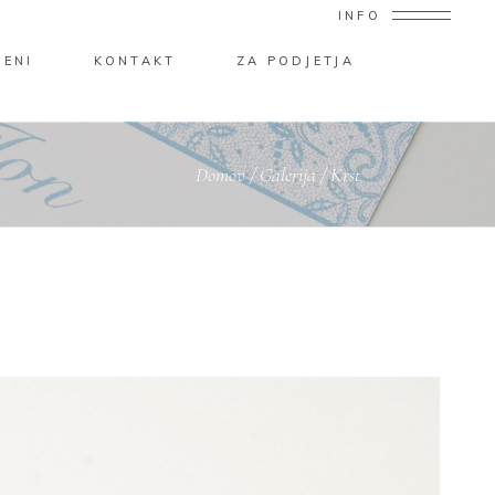
INFO
MENI
KONTAKT
ZA PODJETJA
Domov
/
Galerija
/
krst